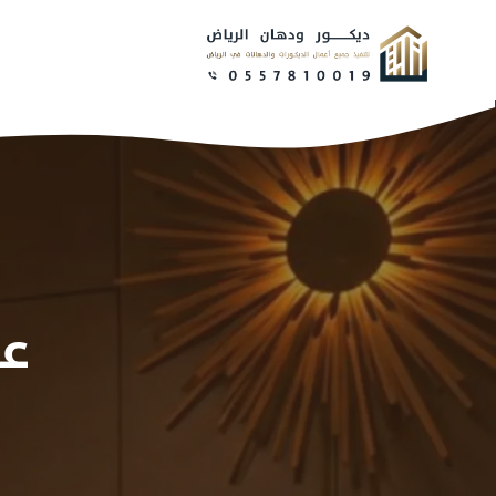
نتقل
لى
لمحتوى
عا