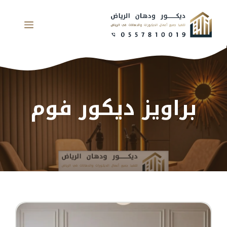
نتقل
لى
القائم
لمحتوى
براويز ديكور فوم