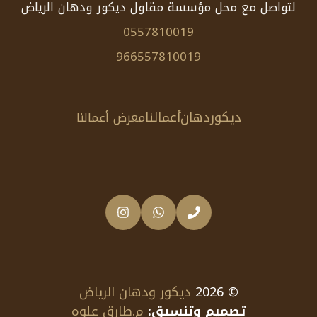
لتواصل مع محل مؤسسة مقاول ديكور ودهان الرياض
0557810019
966557810019
ديكور
دهان
أعمالنا
معرض أعمالنا
© 2026
ديكور ودهان الرياض
تصميم وتنسيق:
م.طارق علوه