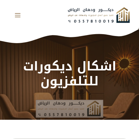
نتقل
لى
القائم
لمحتوى
اشكال ديكورات
للتلفزيون