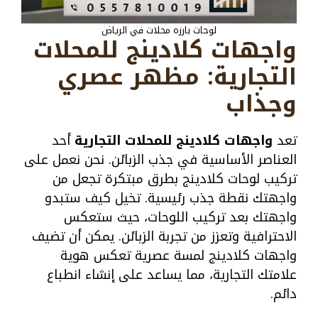
لوحات بارزه محلات في الرياض
واجهات كلادينج للمحلات
التجارية: مظهر عصري
وجذاب
تعد
واجهات كلادينج للمحلات التجارية
أحد
العناصر الأساسية في جذب الزبائن. نحن نعمل على
تركيب لوحات كلادينج بطرق مبتكرة تجعل من
واجهتك نقطة جذب رئيسية. تخيل كيف ستبدو
واجهتك بعد تركيب اللوحات، حيث ستعكس
الاحترافية وتعزز من تجربة الزبائن. يمكن أن تضيف
واجهات كلادينج لمسة عصرية تعكس هوية
علامتك التجارية، مما يساعد على إنشاء انطباع
دائم.