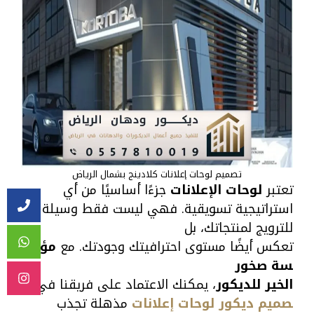
تصميم لوحات إعلانات كلادينج بشمال الرياض
تعتبر
لوحات الإعلانات
جزءًا أساسيًا من أي
استراتيجية تسويقية. فهي ليست فقط وسيلة
للترويج لمنتجاتك، بل
تعكس أيضًا مستوى احترافيتك وجودتك. مع
مؤس
سة صخور
الخير للديكور
، يمكنك الاعتماد على فريقنا في
ت
صميم ديكور لوحات إعلانات
مذهلة تجذب