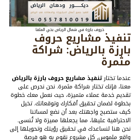
حروف بارزة في شمال الرياض بحي الملقا
تنفيذ مشاريع حروف
بارزة بالرياض: شراكة
مثمرة
عندما تختار
تنفيذ مشاريع حروف بارزة بالرياض
معنا، فإنك تختار شراكة مثمرة. نحن نحرص على
تقديم خدمة عملاء متميزة، حيث نعمل معك خطوة
بخطوة لضمان تحقيق أفكارك وتوقعاتك. تخيل
كيف ستصبح واجهتك بعد أن نضع لمساتنا
الاحترافية عليها، مما يجعلها مميزة ولا تُنسى.
نحن هنا لنساعدك في تحقيق رؤيتك وتحويلها إلى
واقع ملموس, كل مشروع نقوم به هو فرصة